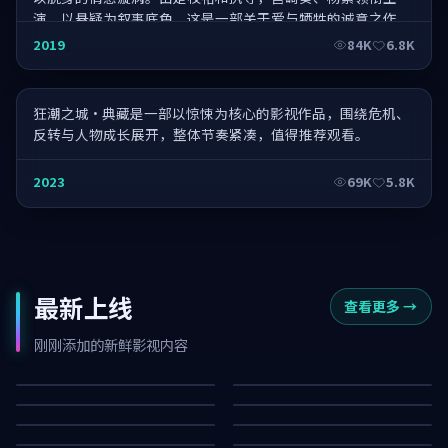
演，以悬疑为叙事底色，这是一部关于爱与牺牲的诚意之作。
狂潮之城·典藏
2019
84K
6.8K
狂潮之城·典藏是一部以惊悚为核心的影视作品，围绕危机、
反转与人物成长展开，整体节奏紧凑，值得推荐观看。
2023
69K
5.8K
最新上线
查看更多
→
星河特攻
逆光疑云·典藏
狂潮失序·典藏
风暴降临·典藏
刚刚添加的新鲜影视内容
雾岛交锋·典藏
风暴失序
96K
42K
零号悬案·典藏
失控特攻
84K
22K
危城猎场·典藏
白昼追凶
46K
39K
暗夜证词·典藏
无名终章·典藏
95K
88K
50K
66K