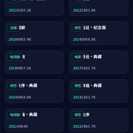
2021
62K
5.2K
2022
29K
2.8K
深海回廊
星河远征·纪念版
动漫
综艺
2020
68K
5.4K
2016
80K
6.8K
星河特攻
逆光疑云·典藏
电视剧
电影
2018
96K
7.3K
2017
42K
3.7K
狂潮失序·典藏
风暴降临·典藏
综艺
综艺
2024
84K
6.6K
2018
22K
2.7K
雾岛交锋·典藏
风暴失序
电视剧
综艺
2021
46K
4K
2022
39K
3.7K