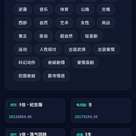
逆袭
音乐
体育
公路
灾难
西部
自然
艺术
女性
商战
寓言
民俗
超自然
轻喜剧
运动
人性探讨
古装武侠
古装爱情
科幻动作
悬疑剧情
爱情喜剧
犯罪悬疑
都市情感
逆光来信·纪念版
长夜法则
综艺
电视剧
2022
88K
6.8K
2017
81K
6.3K
解忧杂货·荡气回肠
长夜逃生
综艺
动漫