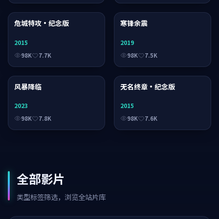
危城特攻·纪念版
电影
寒锋余震
电影
2015
2019
98K
7.7K
98K
7.5K
风暴降临
电视剧
无名终章·纪念版
电影
2023
2015
98K
7.8K
98K
7.6K
全部影片
类型标签筛选，浏览全站片库