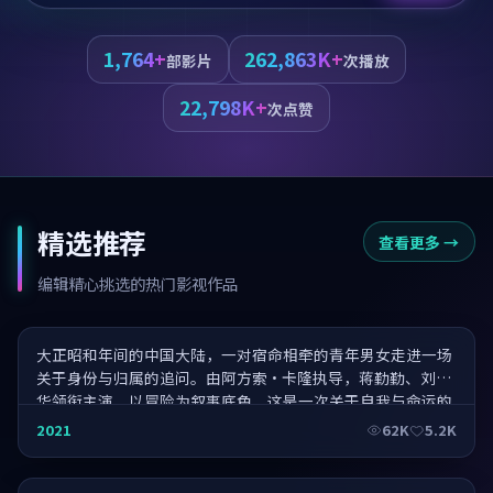
1,764+
262,863K+
部影片
次播放
22,798K+
次点赞
精选推荐
查看更多
→
解忧杂货·荡气回肠
编辑精心挑选的热门影视作品
大正昭和年间的中国大陆，一对宿命相牵的青年男女走进一场
关于身份与归属的追问。由阿方索·卡隆执导，蒋勤勤、刘德
华领衔主演，以冒险为叙事底色，这是一次关于自我与命运的
灵魂叩问。
长安十二·票房黑马
2021
62K
5.2K