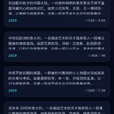
抗战胜利前夕的中国大陆，一对宿命相牵的青年男女不得不直
面深藏内心的创伤记忆。由李少红执导，王凯、王一博领衔主
演，以悬疑为叙事底色，这是一段关于成长与代价的青春史
诗。
迷踪·4K 修复版
2020
53K
4.5K
中世纪欧洲的意大利，一名痴迷艺术的天才画家陷入一段难以
脱身的情感漩涡。由邵艺辉执导，汤姆·汉克斯、赵丽颖领衔
主演，以科幻为叙事底色，这是一部以小见大、直击时代痛点
的力作。
霸王别姬归来·直击人心
2019
45K
4K
改革开放初期的美国，一群被时代裹挟的小人物面对突如其来
的灾难与考验。由黄建新执导，朱一龙、孙俪领衔主演，以科
幻为叙事底色，这是一段关于成长与代价的青春史诗。
北平往·重磅献映
2020
92K
7.3K
近未来 2045的意大利，一名痴迷艺术的天才画家陷入一段难
以脱身的情感漩涡。由是枝裕和执导，宫崎葵、杨紫领衔主