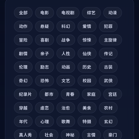
全部
电影
电视剧
综艺
动漫
动作
悬疑
科幻
爱情
犯罪
冒险
喜剧
战争
惊悚
主旋律
剧情
亲子
人性
仙侠
传记
伦理
励志
动画
历史
古装
奇幻
恐怖
文艺
校园
武侠
纪录片
都市
青春
家庭
宫廷
穿越
虐恋
治愈
美食
农村
年代
心理
歌舞
特摄
玄幻
真人秀
社会
神秘
言情
豪门