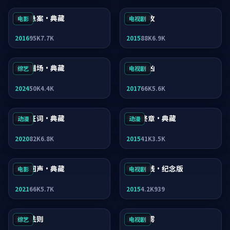
零号悬案·典藏
失控特攻
电影
电视剧
2016
95K
7.7K
2015
88K
6.9K
危城猎场·典藏
白昼追凶
综艺
电视剧
2024
50K
4.4K
2017
66K
5.6K
暗夜证词·典藏
无名终章·典藏
动漫
动漫
2020
82K
6.8K
2015
41K
3.5K
无名回声·典藏
零号航线·纪念版
电影
电视剧
2021
66K
5.7K
2015
4.2K
939
无名法则
逆光迷雾
综艺
电视剧