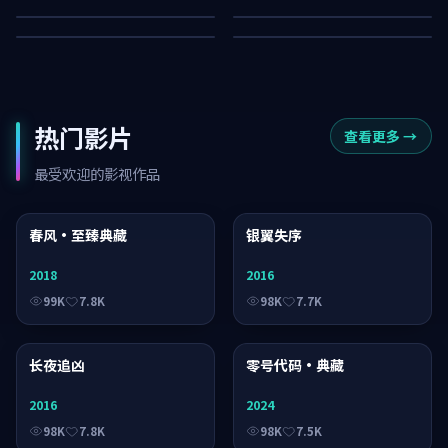
82K
41K
热门影片
查看更多
→
最受欢迎的影视作品
春风·至臻典藏
综艺
银翼失序
电视剧
2018
2016
99K
7.8K
98K
7.7K
长夜追凶
电视剧
零号代码·典藏
电影
2016
2024
98K
7.8K
98K
7.5K