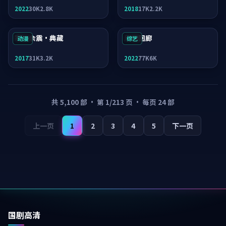
2022
30K
2.8K
2018
17K
2.2K
寒锋余震·典藏
月面回廊
动漫
综艺
2017
31K
3.2K
2022
77K
6K
共
5,100
部 · 第
1
/
213
页 · 每页
24
部
上一页
1
2
3
4
5
下一页
国剧高清