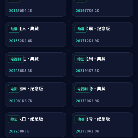
2016
50K
4.1K
2016
77K
6.2K
深海证人·典藏
狂潮余震·纪念版
动漫
动漫
2015
52K
4.6K
2017
12K
1.9K
暗夜逃生·典藏
白昼追缉·典藏
电视剧
综艺
2024
58K
5.3K
2021
94K
7.3K
终局回声·纪念版
深海任务·典藏
电影
电视剧
2020
81K
6.7K
2017
30K
2.9K
狂潮入口·纪念版
狂潮信号·纪念版
综艺
动漫
2022
58K
5K
2017
30K
2.9K