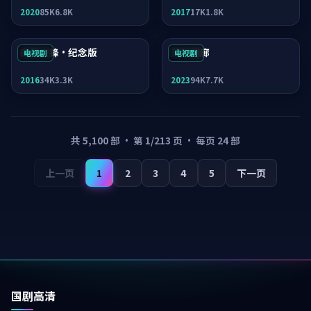
2020
85K
6.8K
2017
17K
1.8K
白昼交锋·纪念版
天际回廊
电视剧
电视剧
2016
34K
3.3K
2023
94K
7.7K
共
5,100
部 · 第
1
/
213
页 · 每页
24
部
上一页
1
2
3
4
5
下一页
国剧高清