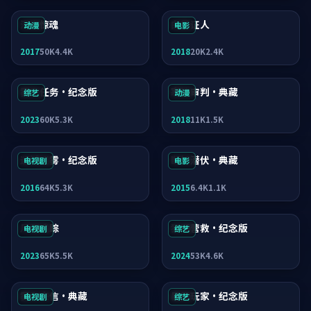
深海惊魂
白昼证人
动漫
电影
2017
50K
4.4K
2018
20K
2.4K
雾岛任务·纪念版
寒锋审判·典藏
综艺
动漫
2023
60K
5.3K
2018
11K
1.5K
迷城迷雾·纪念版
断桥潜伏·典藏
电视剧
电影
2016
64K
5.3K
2015
6.4K
1.1K
月面追踪
狂潮营救·纪念版
电视剧
综艺
2023
65K
5.5K
2024
53K
4.6K
雾岛来信·典藏
暴雪玩家·纪念版
电视剧
综艺