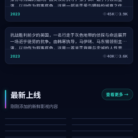
演，以动作为叙事底色，这是一部关于爱与牺牲的诚意之作。
烈日灼心·燃情之作
2023
45K
3.9K
抗战胜利前夕的英国，一名行走于灰色地带的侦探与命运展开
一场近乎徒劳的抗争。由韩寒执导，马伊琍、马东锡领衔主
演，以动作为叙事底色，这是一首关于背叛与忠诚的人性悲
歌。
2023
40K
3.6K
最新上线
查看更多
→
暗夜逃生·典藏
白昼追缉·典藏
终局回声·纪念版
深海任务·典藏
刚刚添加的新鲜影视内容
狂潮入口·纪念版
狂潮信号·纪念版
58K
94K
深海惊魂
白昼证人
81K
30K
雾岛任务·纪念版
寒锋审判·典藏
58K
30K
迷城迷雾·纪念版
断桥潜伏·典藏
50K
20K
60K
11K