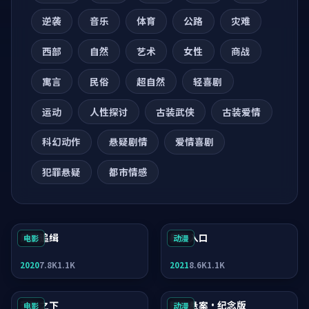
逆袭
音乐
体育
公路
灾难
西部
自然
艺术
女性
商战
寓言
民俗
超自然
轻喜剧
运动
人性探讨
古装武侠
古装爱情
科幻动作
悬疑剧情
爱情喜剧
犯罪悬疑
都市情感
风暴追缉
暴雪入口
电影
动漫
2020
7.8K
1.1K
2021
8.6K
1.1K
天际之下
暗夜悬案·纪念版
电影
动漫