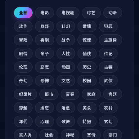
全部
电影
电视剧
综艺
动漫
动作
悬疑
科幻
爱情
犯罪
冒险
喜剧
战争
惊悚
主旋律
剧情
亲子
人性
仙侠
传记
伦理
励志
动画
历史
古装
奇幻
恐怖
文艺
校园
武侠
纪录片
都市
青春
家庭
宫廷
穿越
虐恋
治愈
美食
农村
年代
心理
歌舞
特摄
玄幻
真人秀
社会
神秘
言情
豪门