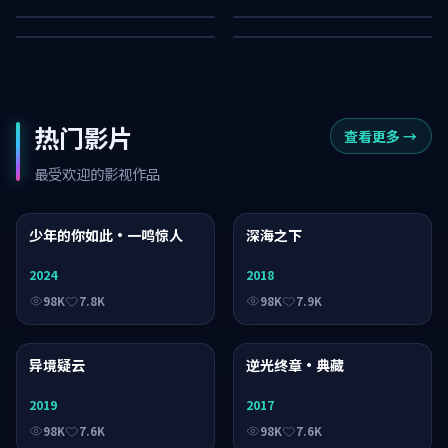
64K
6.4K
热门影片
查看更多
→
最受欢迎的影视作品
少年的你如此·一鸣惊人
综艺
深海之下
综艺
2024
2018
98K
7.8K
98K
7.9K
异境疑云
动漫
逆光终章·典藏
电视剧
2019
2017
98K
7.6K
98K
7.6K