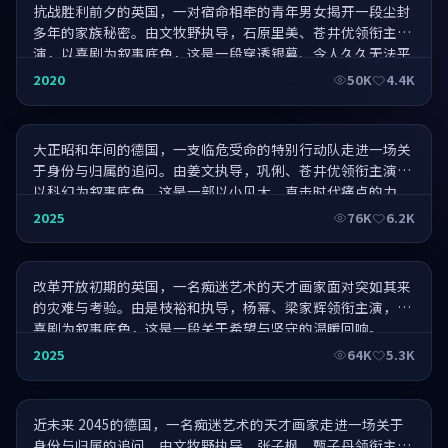
抗战胜利前夕的英国，一对宿命相牵的青年男女揭开一段尘封
多年的家族秘密。由文牧野执导，石原里美、苍井优领衔主
演，以喜剧为叙事底色，这是一段穿透银幕、令人久久无法平
静的旅程。
无人区·IMAX 特别版
2020
50K
4.4K
大正昭和年间的德国，一支临危受命的特别行动队走进一场关
于身份与归属的追问。由姜文执导，巩俐、苍井优领衔主演，
以科幻为叙事底色，这是一部以小见大、直击时代痛点的力
作。
流浪地球前传·万众期待
2025
76K
6.2K
改革开放初期的英国，一名痴迷艺术的天才画家面对突如其来
的灾难与考验。由是枝裕和执导，杨幂、梁家辉领衔主演，以
喜剧为叙事底色，这是一段关于希望与坚守的温暖回响。
霸王别姬归来·口碑爆棚
2025
64K
5.3K
近未来 2045的德国，一名痴迷艺术的天才画家走进一场关于
身份与归属的追问。由文牧野执导，张子枫、甄子丹领衔主