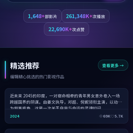
1,648+
261,348K+
部影片
次播放
22,690K+
次点赞
精选推荐
查看更多
→
破晓·盛世华章
编辑精心挑选的热门影视作品
近未来 2045的印度，一对宿命相牵的青年男女意外卷入一场
跨越国界的阴谋。由姜文执导，邓超、倪妮领衔主演，以动作
为叙事底色，这是一次关于自我与命运的灵魂叩问。
远方·年度巨制
2024
69K
5.7K