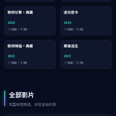
断桥引擎·典藏
电影
逆光密令
电视剧
2016
2024
98K
7.9K
98K
7.5K
断桥降临·典藏
电影
寒锋逃生
综艺
2015
2015
98K
7.9K
98K
7.7K
全部影片
类型标签筛选，浏览全站片库